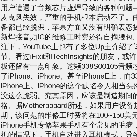
用户遭遇了音频芯片虚焊导致的各种问题
麦克风失效，严重的手机根本启动不了。
备都已经脱保，苹果方面又没有明确表态
新焊接音频IC的维修工时费还得自掏腰包
注下，YouTube上也有了多位Up主介绍
节。看过iFixit和TechInsights的朋友，或
板还留有一点印象。这颗338S00105音
了iPhone、iPhone、甚至iPhoneE上，而3
iPhone上。iPhone的这个缺陷令人相当头
没这么脆弱。究其原因，应该是制造期间
格。据Motherbopard所述，如果用户
期，该问题的维修工时费将在100~150美
iPhone手机专修苹果手机有个常见的毛
机的情况下，手机自动进入耳机模式，导