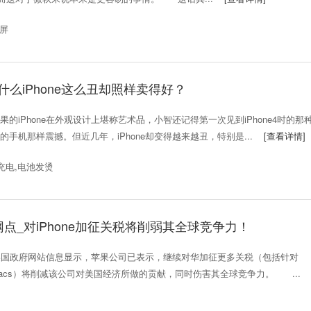
花屏
为什么iPhone这么丑却照样卖得好？
iPhone在外观设计上堪称艺术品，小智还记得第一次见到iPhone4时的那
手机那样震撼。但近几年，iPhone却变得越来越丑，特别是...
[查看详情]
充电,电池发烫
点_对iPhone加征关税将削弱其全球竞争力！
国政府网站信息显示，苹果公司已表示，继续对华加征更多关税（包括针对
 and iMacs）将削减该公司对美国经济所做的贡献，同时伤害其全球竞争力。 ...