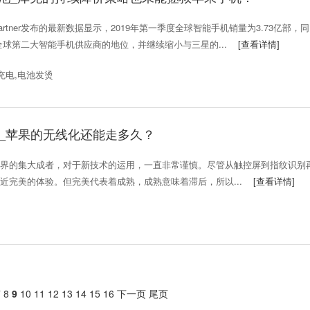
ner发布的最新数据显示，2019年第一季度全球智能手机销量为3.73亿部，
全球第二大智能手机供应商的地位，并继续缩小与三星的...
[查看详情]
充电,电池发烫
_苹果的无线化还能走多久？
的集大成者，对于新技术的运用，一直非常谨慎。尽管从触控屏到指纹识别
近完美的体验。但完美代表着成熟，成熟意味着滞后，所以...
[查看详情]
7
8
9
10
11
12
13
14
15
16
下一页
尾页