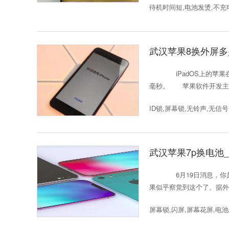
待机时间短,电池发烫,不充
武汉苹果8换外屏多少
iPadOS上的苹果在i
毫秒。 苹果软件开发主管克雷格
ID锁,屏幕锁,无铃声,无信号
武汉苹果7p换电池
6月19日消息，你是
果似乎察觉到这个了。据外媒
屏幕锁,闪屏,屏幕花屏,电