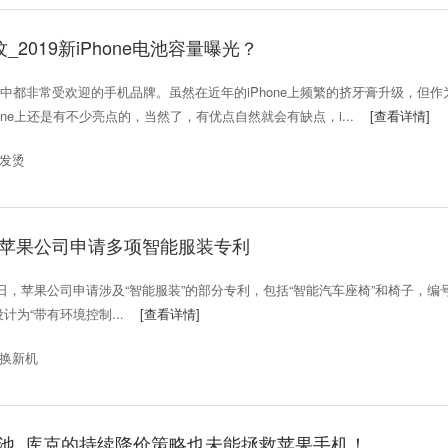
纹_2019新iPhone电池容量曝光？
非常受欢迎的手机品牌。虽然在近年的iPhone上频繁的挤牙膏升级，但作
one上还是有不少亮点的，当然了，有优点自然就会有缺点，i...
[查看详情]
池发烫
_苹果公司申请多项智能服装专利
，苹果公司申请涉及“智能服装”的部分专利，包括“智能汽车座椅”和椅子，编
设计为“带有环境控制...
[查看详情]
置换新机
换电池_库克的持续降价策略也未能拯救苹果手机！