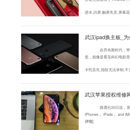
进水,闪屏,触屏失灵,屏幕
武汉ipad换主板_
在乔布斯时代，苹果的
觉，就像是看见科幻电影里的
卡托丢失,指纹无法录制,不
武汉苹果授权维修网
路透社20日说，美
iPhones， iPads，
详情]